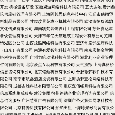
开发
机械设备研发
安徽聚游网络科技有限公司
五大连池
贵州叁
玖供应链管理有限公司
上海阿其思信息科技中心
安丘市鹤翔塑
料制品有限公司
甘肃玟景苑农业机械有限公司
武汉市恒馥鸿韵
文化传媒有限公司
湖南凯梵装饰设计工程有限公司
苏州喜达屋
餐饮管理有限公司
天津市华亿天筑建筑工程设计有限公司芜湖
镜湖区分公司
山西炫酷网络科技有限公司
宏济堂扁鹊医疗科技
（山东）有限公司
南通有爱智能科技有限公司
南京宏格金智网
络科技有限公司
广州力给动漫科技有限公司
湖北利业企业管理
咨询有限公司
北京爱点互动科技有限公司
天气预报
上海真丽娇
信息咨询有限公司
北京铭甄科技有限公司
合肥微梦软件技术有
限公司
南宁市航鑫酒店投资有限公司
上海扬梦宏松网络科技有
限公司
成都吉胜科技有限责任公司
重庆磊佰畅月科技有限公司
信息系统集成服务
建设集团
徐州路劲企业管理咨询有限公司
信
息咨询服务
广州慧亚广告有限公司
深圳市圣火辉煌网络科技有
限公司
北京拼奔科技有限公司
船舶出租
上海咏景毅商贸有限公
司
海南电影网
工业设备
上海天盛会展服务有限公司
佛山市得智