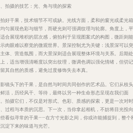
五、拍摄的技艺：光、角与境的探索
要拍好干果，技术细节不可或缺。光线方面，柔和的窗光或柔光
能均匀展现色彩与细节，而硬光则可强调纹理与轮廓。角度上，
拍适合展现堆积的层次感，俯拍利于呈现图案式的构图，微距则
揭示肉眼难以察觉的微观世界。景深控制尤为关键：浅景深可以
出主体、营造氛围，而大景深则适合展现整体环境与关系。后期
理上，适当增强清晰度以突出纹理，微调色调以强化情绪，但切
保留其自然的质感，避免过度修饰失去本真。
摄影镜头下的干果，是自然与时间共同创作的艺术品。它们从枝
的鲜活，历经风干、等待，最终以另一种生命形态呈现在我们面
前。拍摄它们，不仅是对形式、色彩、质感的探索，更是一次对
间、过程与本质的沉思。下一次，当你拿起相机，不妨将目光投
这些看似寻常的干果——在方寸光影之间，你或许能捕捉到，整个
天沉淀下来的味道与光芒。