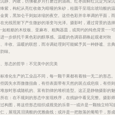
为沉静、内敛，仿佛被岁月打磨过的油画。红枣由鲜红沉淀为深
的绛紫，枸杞从亮红收敛为暗哑的朱砂，桂圆干呈现出琥珀般的
润金黄，黑加仑干则如浓缩的夜空。这些色彩并非单调的平面，
是在光线照射下产生微妙的渐变与光泽。摄影时，通过背景的选
——如粗粝的木纹板、亚麻布、粗陶器皿，或简约的纯色背景——
以进一步烘托干果色彩的醇厚感。温暖的色调容易唤起观者对秋
日、丰收、温暖的联想，而冷调处理则可能赋予其一种静谧、古
的韵味。
三、形态的哲学：不完美中的完美
与标准化生产的工业品不同，每一颗干果都有着独一无二的形态
有些因失水而微微扭曲，有些表面带有天然的斑点或疤痕，有些
在堆放时形成随机的、富有韵律的堆积造型。这正是静物摄影的
力所在：在不规则的形态中发现秩序，在残缺中看见完整。摄影
通过构图，将这些形态组织成视觉的乐章——或许是一颗独立特写
杏仁，展现其泪滴般的优雅曲线；或许是一把散落的葡萄干，形