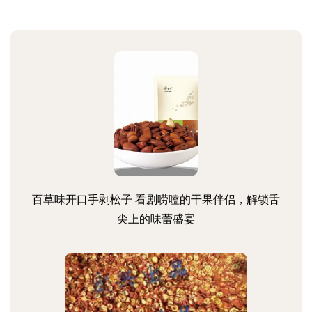
百草味开口手剥松子 看剧唠嗑的干果伴侣，解锁舌
尖上的味蕾盛宴