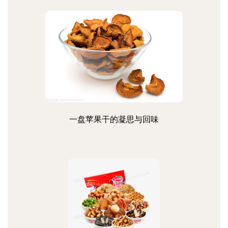
一盘苹果干的凝思与回味