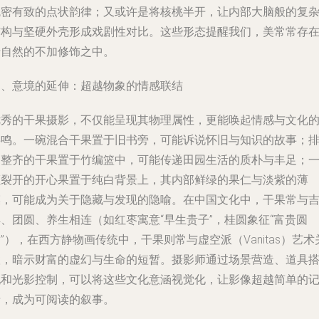
疏密有致的点状韵律；又或许是将核桃半开，让内部大脑般的复
结构与坚硬外壳形成戏剧性对比。这些形态提醒我们，美常常存
于自然的不加修饰之中。
四、意境的延伸：超越物象的情感联结
优秀的干果摄影，不仅能呈现其物理属性，更能唤起情感与文化
共鸣。一碗混合干果置于旧书旁，可能诉说怀旧与知识的故事；
列整齐的干果置于竹编篮中，可能传递田园生活的质朴与丰足；
颗裂开的开心果置于纯白背景上，其内部鲜绿的果仁与淡紫的薄
膜，可能成为关于隐藏与发现的隐喻。在中国文化中，干果常与
、团圆、养生相连（如红枣寓意“早生贵子”，桂圆象征“富贵圆
”），在西方静物画传统中，干果则常与虚空派（Vanitas）艺术
联，暗示财富的虚幻与生命的短暂。摄影师通过场景营造、道具
配和光影控制，可以将这些文化意涵视觉化，让影像超越简单的
录，成为可阅读的叙事。