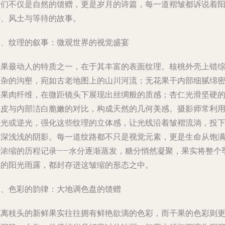
它们不仅是自然的馈赠，更是岁月的诗篇，每一道褶皱都诉说着
光、风土与等待的故事。
一、纹理的叙事：微观世界的视觉盛宴
干果最动人的特质之一，在于其丰富的表面纹理。核桃外壳上错
复杂的沟壑，宛如古老地图上的山川河流；无花果干内部细腻绵
的果肉纤维，在微距镜头下展现出丝绸般的质感；杏仁光滑坚硬
表皮与内部洁白脆嫩的对比，构成天然的几何美感。摄影师常利
侧光或逆光，强化这些纹理的立体感，让光线沿着皱褶流淌，投
深深浅浅的阴影。每一道纹路都不只是视觉元素，更是生命从饱
到浓缩的历程记录——水分逐渐蒸发，糖分悄然凝聚，果实将整个
节的阳光雨露，都封存进这皱缩的形态之中。
二、色彩的韵律：大地调色盘的馈赠
脱离枝头的新鲜果实往往拥有鲜艳欲滴的色彩，而干果的色彩则