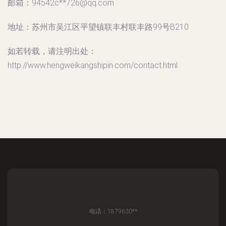
邮箱：94542c**
726@qq.com
地址：苏州市吴江区平望镇联丰村联丰路99号B210
如若转载，请注明出处：
http://www.hengweikangshipin.com/contact.html
电话：1879630**