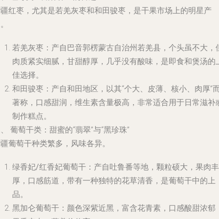
新疆红枣，尤其是若羌灰枣和和田骏枣，是干果市场上的明星产
品。
若羌灰枣
：产自巴音郭楞蒙古自治州若羌县，个头虽不大，
肉质紧实细腻，甘甜醇厚，几乎没有酸味，是即食和煲汤的
佳选择。
和田骏枣
：产自和田地区，以其“个大、皮薄、核小、肉厚”
著称，口感甜润，维生素含量极高，非常适合用于日常滋补
制作糕点。
、 葡萄干类：甜蜜的“翡翠”与“黑珍珠”
新疆葡萄干种类繁多，风味各异。
绿香妃/红香妃葡萄干
：产自吐鲁番等地，颗粒硕大，果肉丰
厚，口感筋道，带有一种独特的花草清香，是葡萄干中的上
品。
黑加仑葡萄干
：颜色深紫近黑，富含花青素，口感酸甜浓郁