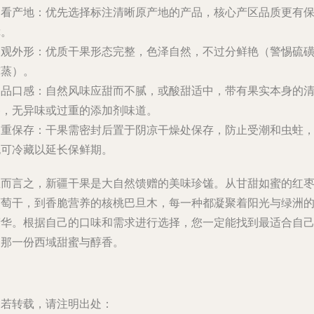
.
看产地
：优先选择标注清晰原产地的产品，核心产区品质更有
障。
.
观外形
：优质干果形态完整，色泽自然，不过分鲜艳（警惕硫
熏蒸）。
.
品口感
：自然风味应甜而不腻，或酸甜适中，带有果实本身的
香，无异味或过重的添加剂味道。
.
重保存
：干果需密封后置于阴凉干燥处保存，防止受潮和虫蛀
也可冷藏以延长保鲜期。
总而言之，新疆干果是大自然馈赠的美味珍馐。从甘甜如蜜的红
葡萄干，到香脆营养的核桃巴旦木，每一种都凝聚着阳光与绿洲
精华。根据自己的口味和需求进行选择，您一定能找到最适合自
的那一份西域甜蜜与醇香。
如若转载，请注明出处：