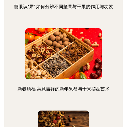
慧眼识“果” 如何分辨不同坚果与干果的作用与功效
新春纳福 寓意吉祥的新年果盘与干果摆盘艺术