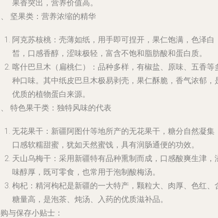
果香突出，营养价值高。
三、 坚果类：营养浓缩的精华
阿克苏核桃
：壳薄如纸，用手即可捏开，果仁饱满，色泽白
皙，口感香醇，涩味极轻，富含不饱和脂肪酸和蛋白质。
喀什巴旦木（扁桃仁）
：品种多样，有椒盐、原味、五香等
种口味。其中纸皮巴旦木极易剥壳，果仁酥脆，香气浓郁，
优质的植物蛋白来源。
四、 特色果干类：独特风味的代表
无花果干
：新疆阿图什等地所产的无花果干，糖分自然凝集
口感软糯甜蜜，犹如天然蜜饯，具有润肠通便的功效。
天山乌梅干
：采用新疆特有品种熏制而成，口感酸爽生津，
味醇厚，既可零食，也常用于泡制酸梅汤。
枸杞
：精河枸杞是新疆的一大特产，颗粒大、肉厚、色红、
糖量高，是泡茶、炖汤、入药的优质滋补品。
选购与保存小贴士
：